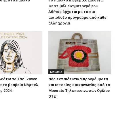
σης στο Παιδικό
Το Παιδικό & Εφηβικό Διεθνές
Φεστιβάλ Κινηματογράφου
Αθήνας έρχεται με το πιο
αισιόδοξο πρόγραμμα από κάθε
άλλη χρονιά
Μουσεία
ρεάτισσα Χαν Γκανγκ
Νέα εκπαιδευτικά προγράμματα
ε το βραβείο Νόμπελ
και ιστορίες επικοινωνίας από το
ς 2024
Μουσείο Τηλεπικοινωνιών Ομίλου
ΟΤΕ