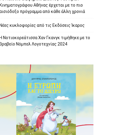
Κινηματογράφου Αθήνας έρχεται με το πιο
αισιόδοξο πρόγραμμα από κάθε άλλη χρονιά
Νέες κυκλοφορίες από τις Εκδόσεις Ίκαρος
Η Νοτιοκορεάτισσα Χαν Γκανγκ τιμήθηκε με το
βραβείο Νόμπελ Λογοτεχνίας 2024