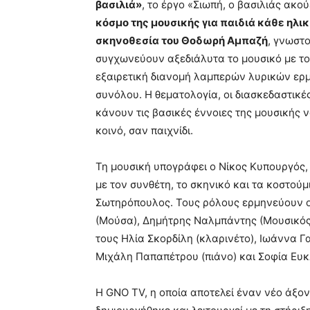
βασιλιά»
, το έργο «Σιωπή, ο βασιλιάς ακο
κόσμο της μουσικής για παιδιά κάθε ηλικ
σκηνοθεσία του Θοδωρή Αμπαζή
, γνωστο
συγχωνεύουν αξεδιάλυτα το μουσικό με το 
εξαιρετική διανομή λαμπερών λυρικών ερ
συνόλου. Η θεματολογία, οι διασκεδαστικέ
κάνουν τις βασικές έννοιες της μουσικής 
κοινό, σαν παιχνίδι.
Τη μουσική υπογράφει ο Νίκος Κυπουργός
με τον συνθέτη, το σκηνικό και τα κοστού
Σωτηρόπουλος. Τους ρόλους ερμηνεύουν ο
(Μούσα), Δημήτρης Ναλμπάντης (Μουσικός)
τους Ηλία Σκορδίλη (κλαρινέτο), Ιωάννα Γ
Μιχάλη Παπαπέτρου (πιάνο) και Σοφία Ευκλ
H GNO TV, η οποία αποτελεί έναν νέο άξο