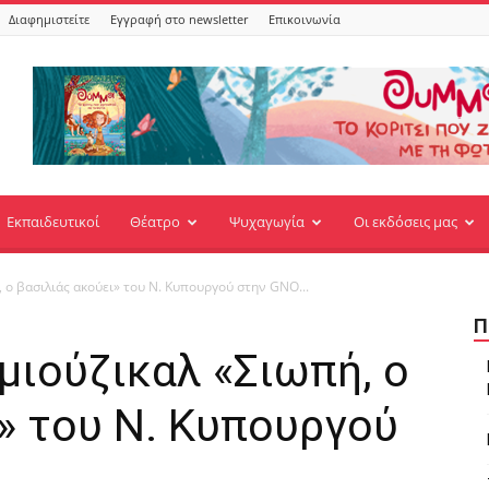
Διαφημιστείτε
Εγγραφή στο newsletter
Επικοινωνία
Εκπαιδευτικοί
Θέατρο
Ψυχαγωγία
Οι εκδόσεις μας
 ο βασιλιάς ακούει» του Ν. Κυπουργού στην GNO...
Π
μιούζικαλ «Σιωπή, ο
ι» του Ν. Κυπουργού