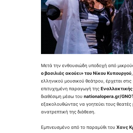
Μετά την ενθουσιώδη υποδοχή από μικρούς
ο βασιλιάς ακούει» του Νίκου Κυπουργού
ελληνικού μουσικού θεάτρου, έρχεται στις
επιτυχημένη παραγωγή της
Εναλλακτικής
διαθέσιμη μέσω του
nationalopera.gr/GNO
εξακολουθώντας να γοητεύει τους θεατές μ
ανατρεπτική της διάθεση.
Εμπνευσμένο από το παραμύθι του
Χανς Κ