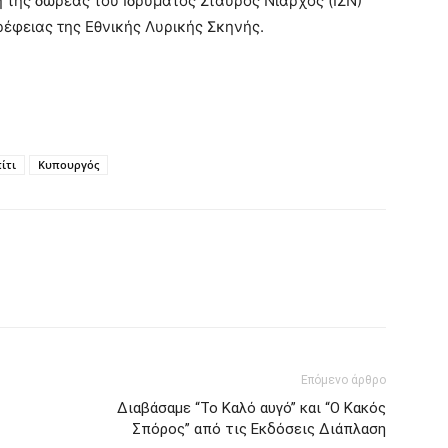
η της δωρεάς του Ιδρύματος Σταύρος Νιάρχος (ΙΣΝ)
ρέφειας της Εθνικής Λυρικής Σκηνής.
ίτι
Κυπουργός
Επόμενο άρθρο
Διαβάσαμε “Το Καλό αυγό” και “Ο Κακός
Σπόρος” από τις Εκδόσεις Διάπλαση