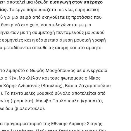
ύει» αποτελεί μια ιδεώδη
εισαγωγή στον υπέροχο
ίας.
Το έργο παρουσιάζεται σε νέα, ευρηματική
ύ για μια σειρά από σκηνοθετικές προτάσεις που
θεατρικό στοιχείο, και στελεχώνεται με μια
μηνευτών με τη συμμετοχή πενταμελούς μουσικού
ς ερμηνείες και η εξαιρετικά άμεση μουσική γραφή
να μεταδίδονται απευθείας ακόμη και στο αμύητο
, το λιμπρέτο ο Θωμάς Μοσχόπουλος σε συνεργασία
μια ο Κένι Μακλέλαν και τους φωτισμούς ο Νίκος
ι Χάρης Ανδριανός (Βασιλιάς), Βάσια Ζαχαροπούλου
. To πενταμελές μουσικό σύνολο αποτελείται από
ανίτη (τρομπέτα), Ιάκωβο Παυλόπουλο (κρουστά),
είδου (βιολοντσέλο).
να προγραμματισμού της Εθνικής Λυρικής Σκηνής,