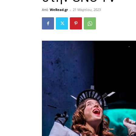
Από
WeRead.gr
-
21 Μαρτίου, 2023