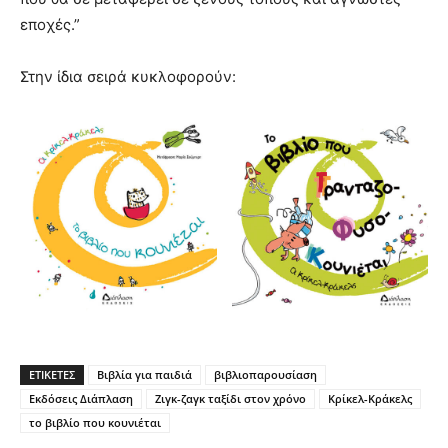
εποχές.”
Στην ίδια σειρά κυκλοφορούν:
ΕΤΙΚΕΤΕΣ
Βιβλία για παιδιά
βιβλιοπαρουσίαση
Εκδόσεις Διάπλαση
Ζιγκ-ζαγκ ταξίδι στον χρόνο
Κρίκελ-Κράκελς
το βιβλίο που κουνιέται