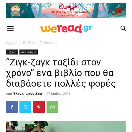
Αρχική
Βιβλίο
Διαβάσαμε
Βιβλίο
Διαβάσαμε
“Ζιγκ-ζαγκ ταξίδι στον
χρόνο” ένα βιβλίο που θα
διαβάσετε πολλές φορές
Από
Έλενα Ιωαννίδου
-
27 Μαΐου, 2021