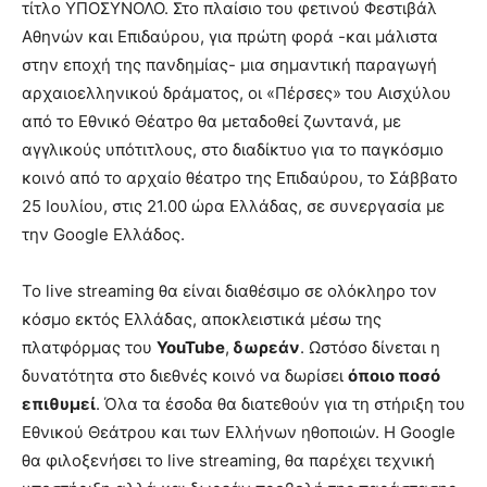
τίτλο ΥΠΟΣΥΝΟΛΟ. Στο πλαίσιο του φετινού Φεστιβάλ
Αθηνών και Επιδαύρου, για πρώτη φορά -και μάλιστα
στην εποχή της πανδημίας- μια σημαντική παραγωγή
αρχαιοελληνικού δράματος, οι «Πέρσες» του Αισχύλου
από το Εθνικό Θέατρο θα μεταδοθεί ζωντανά, με
αγγλικούς υπότιτλους, στο διαδίκτυο για το παγκόσμιο
κοινό από το αρχαίο θέατρο της Επιδαύρου, το Σάββατο
25 Ιουλίου, στις 21.00 ώρα Ελλάδας, σε συνεργασία με
την Google Ελλάδος.
Το live streaming θα είναι διαθέσιμο σε ολόκληρο τον
κόσμο εκτός Ελλάδας, αποκλειστικά μέσω της
πλατφόρμας του
YouTube
,
δωρεάν
. Ωστόσο δίνεται η
δυνατότητα στο διεθνές κοινό να δωρίσει
όποιο ποσό
επιθυμεί
. Όλα τα έσοδα θα διατεθούν για τη στήριξη του
Εθνικού Θεάτρου και των Ελλήνων ηθοποιών. H Google
θα φιλοξενήσει το live streaming, θα παρέχει τεχνική