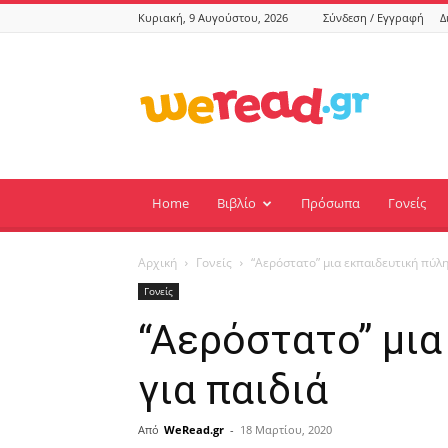
Κυριακή, 9 Αυγούστου, 2026
Σύνδεση / Εγγραφή
Δ
weread.gr
Home
Βιβλίο
Πρόσωπα
Γονείς
Αρχική
Γονείς
“Αερόστατο” μια εκπαιδευτική πύλη
Γονείς
“Αερόστατο” μια
για παιδιά
Από
WeRead.gr
-
18 Μαρτίου, 2020