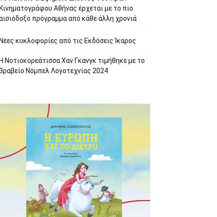
Κινηματογράφου Αθήνας έρχεται με το πιο
αισιόδοξο πρόγραμμα από κάθε άλλη χρονιά
Νέες κυκλοφορίες από τις Εκδόσεις Ίκαρος
Η Νοτιοκορεάτισσα Χαν Γκανγκ τιμήθηκε με το
βραβείο Νόμπελ Λογοτεχνίας 2024