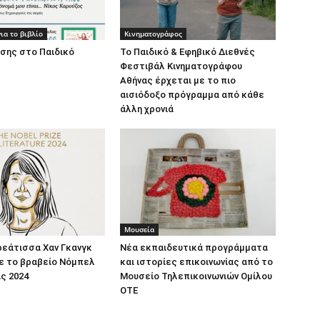
ια το βιβλίο
Κινηματογράφος
σης στο Παιδικό
Το Παιδικό & Εφηβικό Διεθνές
Φεστιβάλ Κινηματογράφου
Αθήνας έρχεται με το πιο
αισιόδοξο πρόγραμμα από κάθε
άλλη χρονιά
Μουσεία
ρεάτισσα Χαν Γκανγκ
Νέα εκπαιδευτικά προγράμματα
ε το βραβείο Νόμπελ
και ιστορίες επικοινωνίας από το
ς 2024
Μουσείο Τηλεπικοινωνιών Ομίλου
ΟΤΕ