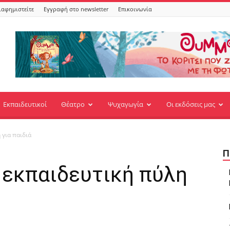
ιαφημιστείτε
Εγγραφή στο newsletter
Επικοινωνία
Εκπαιδευτικοί
Θέατρο
Ψυχαγωγία
Οι εκδόσεις μας
 για παιδιά
Π
 εκπαιδευτική πύλη