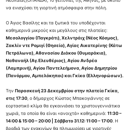
Νεολαίας(ΟΠΑΝΔΑ), 10 γειτονιές της Αθήνας, με σκοπό
να ενισχύσει τη γιορτινή ατμόσφαιρα στην πόλη.
O Άγιος Βασίλης και τα ξωτικά του υποδέχονται
καθημερινά μικρούς και μεγάλους στις πλατείες:
Μεσολογγίου (Παγκράτι), Χελντράιχ (Νέος Κόσμος),
Ζακλίν ντε Ρομιγί (Θησείο), Αγίας Αικατερίνης (Κάτω
Πετράλωνα), Αθανασίου Διάκου (Θυμαράκια),
Ναθαναήλ (Αγ. Ελευθέριος), Αγίου Ανδρέα
(Λαμπρινή), Αγίου Παντελεήμονα, Αγίου Δημητρίου
(Πανόρμου, Αμπελόκηποι) και Γκίκα (Ελληνορώσων).
Την
Παρασκευή 23 Δεκεμβρίου στην πλατεία Γκίκα,
στις 17:30
, ο δήμαρχος Κώστας Μπακογιάννης σε
εορταστικό κλίμα θα εγκαινιάσει τα χριστουγεννιάτικα
χωριά, τα οποία θα είναι «ανοιχτά» καθημερινά:
11:30 –
14:00 & 15:00 – 20:00 | Σάββατο 31.12: 11:00 – 17:00
. Η
βραδιά των εγακινίων θα πλημμυρίσει με γιορτινές