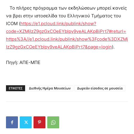
Το πλήρες πρόγραμμα των εκδηλώσεων μπορεί κανείς
να βρει στην ιστοσελίδα του Ελληνικού Τμήματος του
ICOM (
https://e1.pcloud.link/publink/show?
code=XZMjIzZ9gzGxCOeEYblpy9veALAKpBiPrt7#returl=
https%3A//e1.pcloud.link/publink/show%3Fcode%3DXZMj
IzZ9gzGxCOeEYblpy9veALAKpBiPrt7&page=login
).
Πηγή: ΑΠΕ-ΜΠΕ
ΕΤΙΚΕΤΕΣ
Διεθνής Ημέρα Μουσείων
Δωρεάν είσοδος σε μουσεία