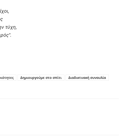
ίχοι,
υνε, καθώς
ην τύχη,
ιρός”.
ριότητες
Δημιουργούμε στο σπίτι
Διαδικτυακή συναυλία