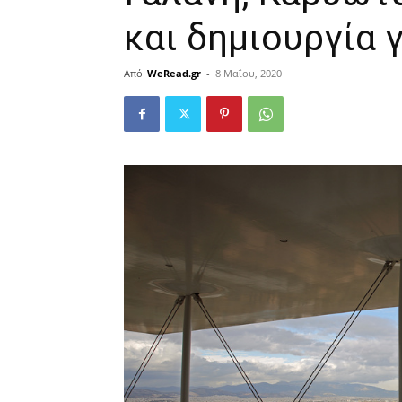
και δημιουργία 
Από
WeRead.gr
-
8 Μαΐου, 2020