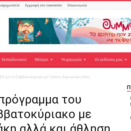
ιαφημιστείτε
Εγγραφή στο newsletter
Επικοινωνία
Εκπαιδευτικοί
Θέατρο
Ψυχαγωγία
Οι εκδόσεις μας
ΣΝ για το Σαββατοκύριακο με Γαλάνη, Καρυωτάκη αλλά...
Π
 πρόγραμμα του
αββατοκύριακο με
άκη αλλά και άθληση