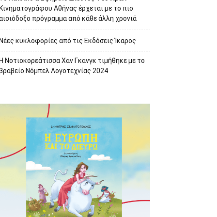
Κινηματογράφου Αθήνας έρχεται με το πιο
αισιόδοξο πρόγραμμα από κάθε άλλη χρονιά
Νέες κυκλοφορίες από τις Εκδόσεις Ίκαρος
Η Νοτιοκορεάτισσα Χαν Γκανγκ τιμήθηκε με το
βραβείο Νόμπελ Λογοτεχνίας 2024