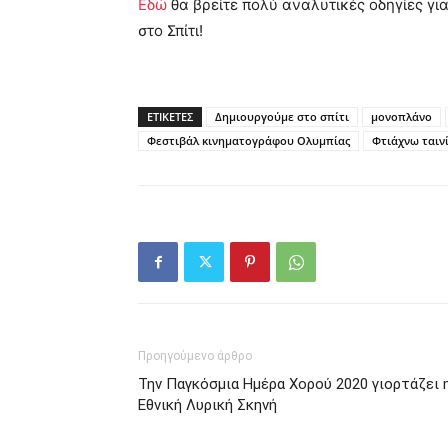
Εδώ
θα βρείτε πολύ αναλυτικές οδηγίες για
στο Σπίτι!
ΕΤΙΚΕΤΕΣ
Δημιουργούμε στο σπίτι
μονοπλάνο
Φεστιβάλ κινηματογράφου Ολυμπίας
Φτιάχνω ταιν
Προηγούμενο άρθρο
Την Παγκόσμια Ημέρα Χορού 2020 γιορτάζει 
Εθνική Λυρική Σκηνή