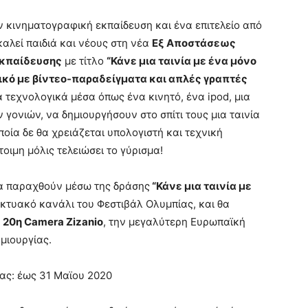
ν κινηματογραφική εκπαίδευση και ένα επιτελείο από
αλεί παιδιά και νέους στη νέα
Εξ Αποστάσεως
Εκπαίδευσης
με τίτλο
“Κάνε μια ταινία με ένα μόνο
κό με βίντεο-παραδείγματα και απλές γραπτές
λά τεχνολογικά μέσα όπως ένα κινητό, ένα ipod, μια
γονιών, να δημιουργήσουν στο σπίτι τους μια ταινία
ποία δε θα χρειάζεται υπολογιστή και τεχνική
τοιμη μόλις τελειώσει το γύρισμα!
 θα παραχθούν μέσω της δράσης
“Κάνε μια ταινία με
κτυακό κανάλι του Φεστιβάλ Ολυμπίας, και θα
ή
20η Camera Zizanio
, την μεγαλύτερη Ευρωπαϊκή
μιουργίας.
ίας: έως 31 Μαϊου 2020