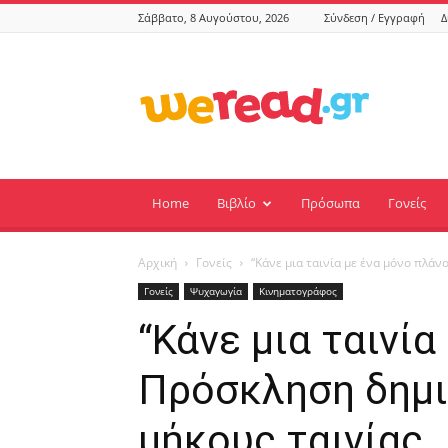
Σάββατο, 8 Αυγούστου, 2026
Σύνδεση / Εγγραφή
Δ
weread.gr
Home
Βιβλίο
Πρόσωπα
Γονείς
Αρχική
Γονείς
“Κάνε μια ταινία με ένα μόνο πλάν
Γονείς
Ψυχαγωγία
Κινηματογράφος
“Κάνε μια ταινία
Πρόσκληση δημι
μήκους ταινίας