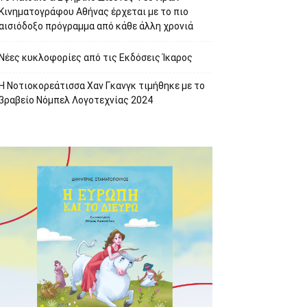
Κινηματογράφου Αθήνας έρχεται με το πιο
αισιόδοξο πρόγραμμα από κάθε άλλη χρονιά
Νέες κυκλοφορίες από τις Εκδόσεις Ίκαρος
Η Νοτιοκορεάτισσα Χαν Γκανγκ τιμήθηκε με το
βραβείο Νόμπελ Λογοτεχνίας 2024