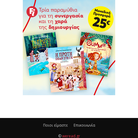
Ποιοι είμαστε
Επικοινωνία
©
weread.gr