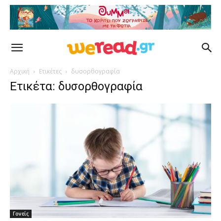
Αρχική
Ετικέτες
δυσορθογραφία
Ετικέτα: δυσορθογραφία
Γονείς