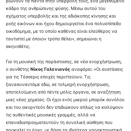
βιώνουν τα πάντα στην υπερβολή τους, ένα μεγεθυμένο
κάδρο της ανθρώπινης φύσης. Μέσω αυτού του
σχήματος υπερβολής και της αδιάκοπης κίνησης και
ροής εικόνων και ήχου δημιουργείται ένα πολυεπίπεδο
οικοδόμημα, με το οποίο καθένας είναι ελεύθερος να
ταυτιστεί με όποιον τρόπο θέλει», σημειώνει η
σκηνοθέτις.
Για τη μουσική της παράστασης, σε νέα ενορχήστρωση,
ο συνθέτης
Νίκος Γαλενιανός
αναφέρει: «Οι συστάσεις
για τις Τέσσερις εποχές περιττεύουν. Τις
ξανασυναντάμε εδώ, σε τολμηρή ενορχήστρωση,
αποτελούμενη από πέντε μόλις όργανα, σε αναζήτηση
μιας νέας χημείας. Οι ήχοι ενός μικρού μπαρόκ συνόλου
και του ακορντεόν δεν επιδιώκουν απλώς να καλύψουν
τις αυθεντικές μουσικές γραμμές, αλλά να
επαναδιαπραγματευτούν τη συνολική αίσθηση που
προκαλεί το έργο, με βάση τα ιδιαίτερα χαρακτηριστικά