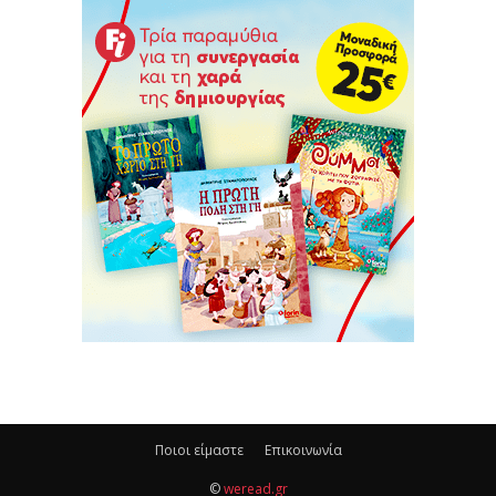
Ποιοι είμαστε
Επικοινωνία
©
weread.gr