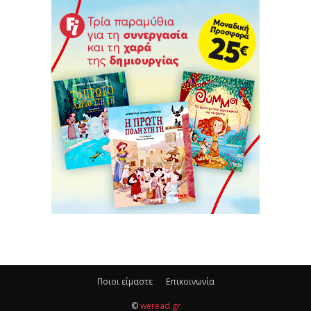
Ποιοι είμαστε
Επικοινωνία
©
weread.gr