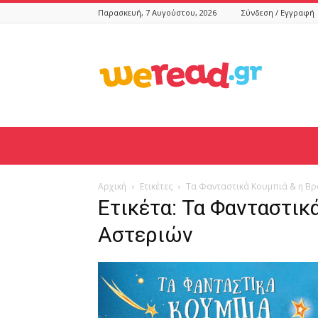
Παρασκευή, 7 Αυγούστου, 2026
Σύνδεση / Εγγραφή
weread.gr
Αρχική
Ετικέτες
Τα Φανταστικά Κουμπιά & η Βρ
Ετικέτα: Τα Φανταστικ
Αστεριών