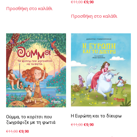
price
τρέχουσα
Original
Η
€
11,00
€
9,90
Προσθήκη στο καλάθι
was:
τιμή
price
τρέχουσα
Προσθήκη στο καλάθι
€44,00.
είναι:
was:
τιμή
€29,00.
€11,00.
είναι:
€9,90.
Η Ευρώπη και το δίευρω
Ούμμα, το κορίτσι που
ζωγράφιζε με τη φωτιά
Original
Η
€
11,00
€
9,90
Original
Η
€
11,00
€
9,90
price
τρέχουσα