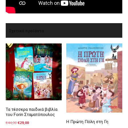
Σχετικά προϊόντα
Τα τέσσερα παιδικά βιβλία
του Forin Σταματόπουλος
Η Πρώτη Πόλη στη Γη
Original
Η
€
44,00
€
29,00