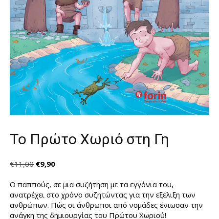
Το Πρώτο Χωριό στη Γη
Original
Η
€
11,00
€
9,90
price
τρέχουσα
was:
τιμή
Ο παππούς, σε μια συζήτηση με τα εγγόνια του,
€11,00.
είναι:
ανατρέχει στο χρόνο συζητώντας για την εξέλιξη των
€9,90.
ανθρώπων. Πώς οι άνθρωποι από νομάδες ένιωσαν την
ανάγκη της δημιουργίας του Πρώτου Χωριού!