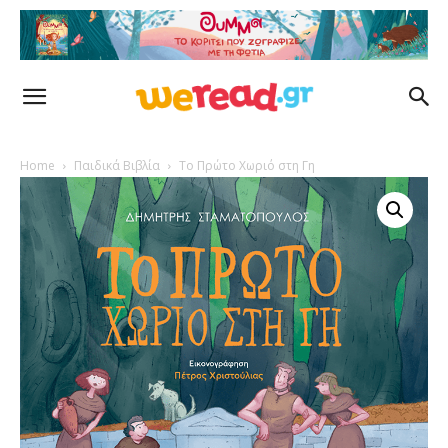
Home
Παιδικά Βιβλία
Το Πρώτο Χωριό στη Γη