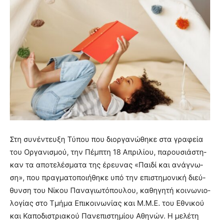
Στη συ­νέ­ντευ­ξη Τύ­που που διορ­γα­νώ­θη­κε στα γρα­φεία
του Ορ­γα­νι­σμού, την Πέμ­πτη 18 Απρι­λί­ου, πα­ρου­σιά­στη­
καν τα απο­τε­λέ­σμα­τα της έρευ­νας «Παι­δί και ανά­γνω­
ση», που πραγ­μα­το­ποι­ή­θη­κε υπό την επι­στη­μο­νι­κή διεύ­
θυν­ση του Νί­κου Πα­να­γιω­τό­που­λου, κα­θη­γη­τή κοι­νω­νιο­
λο­γί­ας στο Τμή­μα Επι­κοι­νω­νί­ας και Μ.Μ.Ε. του Εθνι­κού
και Κα­πο­δι­στρια­κού Πα­νε­πι­στη­μί­ου Αθη­νών. Η με­λέ­τη