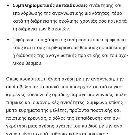
Συ­μπλη­ρω­μα­τι­κές εκ­παι­δεύ­σεις
ανά­κτη­σης και
επα­νόρ­θω­σης της ανα­γνω­στι­κής ικα­νό­τη­τας, τό­σο
κα­τά τη διάρ­κεια της σχο­λι­κής χρο­νιάς όσο και κα­τά
τη διάρ­κεια των δια­κο­πών.
Γε­φύ­ρω­ση του χά­σμα­τος ανά­με­σα στους πε­ρι­φε­ρεια­
κούς και στους πε­ρι­θω­ρια­κούς θε­σμούς εκ­παί­δευ­σης
ή διά­δο­σης της ανα­γνω­στι­κής πρα­κτι­κής και του σχο­
λι­κού θε­σμού.
Όπως προ­κύ­πτει, η άνι­ση σχέ­ση με την ανά­γνω­ση, την
οποία βιώ­νουν τα παι­διά που προ­έρ­χο­νται από συ­γκε­
κρι­μέ­νες κοι­νω­νι­κές ομά­δες, πα­ρά­γει κοι­νω­νι­κές, πο­λι­
τι­σμι­κές και οι­κο­νο­μι­κές ανι­σό­τη­τες. Σύμ­φω­να επί­σης
με τα ευ­ρή­μα­τα της με­λέ­της, προ­ϊ­ό­ντα πο­σο­τι­κής και
ποιο­τι­κής έρευ­νας, ο ρό­λος της εκ­παί­δευ­σης στη συ­
γκρό­τη­ση μιας σχέ­σης αγά­πης του παι­διού με την ανά­
γνω­ση εί­ναι ισχυ­ρά κα­θο­ρι­στι­κός και ποιο­τι­κός.