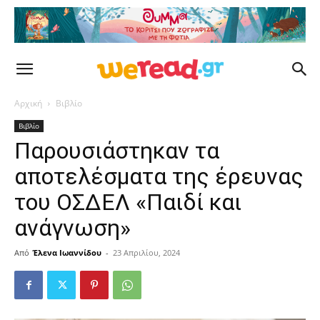
Αρχική
Βιβλίο
Βιβλίο
Παρουσιάστηκαν τα
αποτελέσματα της έρευνας
του ΟΣΔΕΛ «Παιδί και
ανάγνωση»
Από
Έλενα Ιωαννίδου
-
23 Απριλίου, 2024