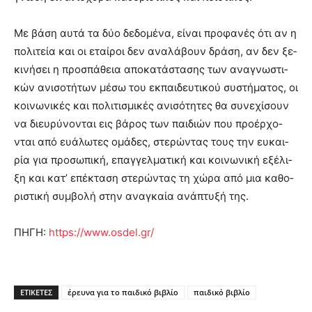
Με βά­ση αυ­τά τα δύο δε­δο­μέ­να, εί­ναι προ­φα­νές ότι αν η
πο­λι­τεία και οι εταί­ροι δεν ανα­λά­βουν δρά­ση, αν δεν ξε­
κι­νή­σει η προ­σπά­θεια απο­κα­τά­στα­σης των ανα­γνω­στι­
κών ανι­σο­τή­των μέ­σω του εκ­παι­δευ­τι­κού συ­στή­μα­τος, οι
κοι­νω­νι­κές και πο­λι­τι­σμι­κές ανι­σό­τη­τες θα συ­νε­χί­σουν
να διευ­ρύ­νο­νται εις βά­ρος των παι­διών που προ­έρ­χο­
νται από ευά­λω­τες ομά­δες, στε­ρώ­ντας τους την ευ­και­
ρία για προ­σω­πι­κή, επαγ­γελ­μα­τι­κή και κοι­νω­νι­κή εξέ­λι­
ξη και κα­τ’ επέ­κτα­ση στε­ρώ­ντας τη χώ­ρα από μια κα­θο­
ρι­στι­κή συμ­βο­λή στην ανα­γκαία ανά­πτυ­ξή της.
ΠΗΓΗ:
https://www.osdel.gr/
ΕΤΙΚΕΤΕΣ
έρευνα για το παιδικό βιβλίο
παιδικό βιβλίο