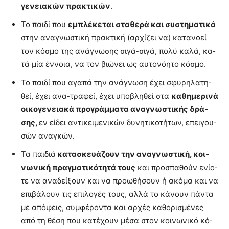
γε­νεια­κών πρα­κτι­κών
.
Το παι­δί που
εμπλέ­κε­ται στα­θε­ρά και συ­στη­μα­τι­κά
στην ανα­γνω­στι­κή πρα­κτι­κή (αρ­χί­ζει να) κα­τα­νο­εί
τον κό­σμο της ανά­γνω­σης σι­γά-σι­γά, πο­λύ κα­λά, κα­
τά μία έν­νοια, να τον βιώ­νει ως αυ­το­νό­η­το κό­σμο.
Το παι­δί που αγα­πά την ανά­γνω­ση έχει σφυ­ρη­λα­τη­
θεί, έχει ανα-τρα­φεί, έχει υπο­βλη­θεί στα
κα­θη­με­ρι­νά
οι­κο­γε­νεια­κά προ­γράμ­μα­τα ανα­γνω­στι­κής δρά­
σης,
εν εί­δει αντι­κει­με­νι­κών δυ­νη­τι­κο­τή­των, επει­γου­
σών ανα­γκών.
Τα παι­διά
κα­τα­σκευά­ζουν την ανα­γνω­στι­κή, κοι­
νω­νι­κή πραγ­μα­τι­κό­τη­τά τους
και προ­σπα­θούν ενί­ο­
τε να ανα­δεί­ξουν και να προ­ω­θή­σουν ή ακό­μα και να
επι­βά­λουν τις επι­λο­γές τους, αλ­λά το κά­νουν πά­ντα
με από­ψεις, συμ­φέ­ρο­ντα και αρ­χές κα­θο­ρι­σμέ­νες
από τη θέ­ση που κα­τέ­χουν μέ­σα στον κοι­νω­νι­κό κό­