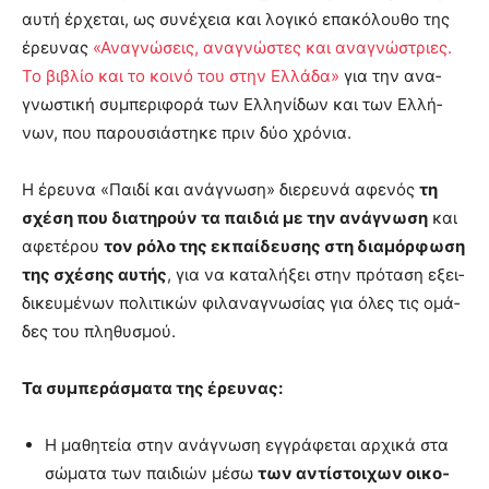
αυ­τή έρ­χε­ται, ως συ­νέ­χεια και λο­γι­κό επα­κό­λου­θο της
έρευ­νας
«Ανα­γνώ­σεις, ανα­γνώ­στες και ανα­γνώ­στριες.
Το βι­βλίο και το κοι­νό του στην Ελ­λά­δα»
για την ανα­
γνω­στι­κή συ­μπε­ρι­φο­ρά των Ελ­λη­νί­δων και των Ελ­λή­
νων, που πα­ρου­σιά­στη­κε πριν δύο χρό­νια.
Η έρευ­να «Παι­δί και ανά­γνω­ση» διε­ρευ­νά αφε­νός
τη
σχέ­ση που δια­τη­ρούν τα παι­διά με την ανά­γνω­ση
και
αφε­τέ­ρου
τον ρό­λο της εκ­παί­δευ­σης στη δια­μόρ­φω­ση
της σχέ­σης αυ­τής
, για να κα­τα­λή­ξει στην πρό­τα­ση εξει­
δι­κευ­μέ­νων πο­λι­τι­κών φι­λα­να­γνω­σί­ας για όλες τις ομά­
δες του πλη­θυ­σμού.
Τα συ­μπε­ρά­σμα­τα της έρευ­νας:
Η μα­θη­τεία στην ανά­γνω­ση εγ­γρά­φε­ται αρ­χι­κά στα
σώ­μα­τα των παι­διών μέ­σω
των αντί­στοι­χων οι­κο­