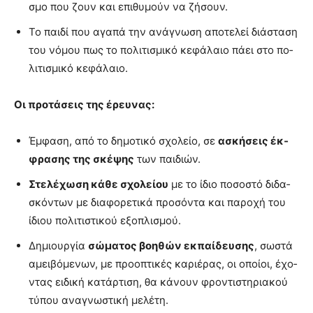
σμο που ζουν και επι­θυ­μούν να ζή­σουν.
Το παι­δί που αγα­πά την ανά­γνω­ση απο­τε­λεί διά­στα­ση
του νό­μου πως το πο­λι­τι­σμι­κό κε­φά­λαιο πά­ει στο πο­
λι­τι­σμι­κό κε­φά­λαιο.
Οι προ­τά­σεις της έρευ­νας:
Έμ­φα­ση, από το δη­μο­τι­κό σχο­λείο, σε
ασκή­σεις έκ­
φρα­σης της σκέ­ψης
των παι­διών.
Στε­λέ­χω­ση κά­θε σχο­λεί­ου
με το ίδιο πο­σο­στό δι­δα­
σκό­ντων με δια­φο­ρε­τι­κά προ­σό­ντα και πα­ρο­χή του
ίδιου πο­λι­τι­στι­κού εξο­πλι­σμού.
Δη­μιουρ­γία
σώ­μα­τος βοη­θών εκ­παί­δευ­σης
, σω­στά
αμει­βό­με­νων, με προ­ο­πτι­κές κα­ριέ­ρας, οι οποί­οι, έχο­
ντας ει­δι­κή κα­τάρ­τι­ση, θα κά­νουν φρο­ντι­στη­ρια­κού
τύ­που ανα­γνω­στι­κή με­λέ­τη.