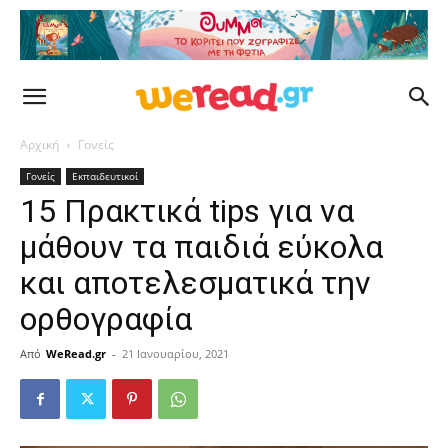
Αρχική
Γονείς
Γονείς
Εκπαιδευτικοί
15 Πρακτικά tips για να
μάθουν τα παιδιά εύκολα
και αποτελεσματικά την
ορθογραφία
Από
WeRead.gr
-
21 Ιανουαρίου, 2021