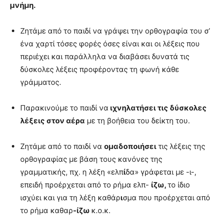
μνήμη.
Ζητάμε από το παιδί να γράψει την ορθογραφία του σ’
ένα χαρτί τόσες φορές όσες είναι και οι λέξεις που
περιέχει και παράλληλα να διαβάσει δυνατά τις
δύσκολες λέξεις προφέροντας τη φωνή κάθε
γράμματος.
Παρακινούμε το παιδί να
ιχνηλατήσει τις δύσκολες
λέξεις στον αέρα
με τη βοήθεια του δείκτη του.
Ζητάμε από το παιδί να
ομαδοποιήσει
τις λέξεις της
ορθογραφίας με βάση τους κανόνες της
γραμματικής, πχ. η λέξη «ελπ
ί
δα» γράφεται με -ι-,
επειδή προέρχεται από το ρήμα ελπ-
ίζω,
το ίδιο
ισχύει και για τη λέξη καθάρ
ι
σμα που προέρχεται από
το ρήμα καθαρ
-ίζω
κ.ο.κ.