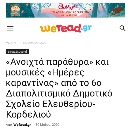
Αρχική
Εκπαιδευτικοί
Εκπαιδευτικοί
«Ανοιχτά παράθυρα» και
μουσικές «Ημέρες
καραντίνας» από το 6ο
Διαπολιτισμικό Δημοτικό
Σχολείο Ελευθερίου-
Κορδελιού
Από
WeRead.gr
-
30 Μαΐου, 2020